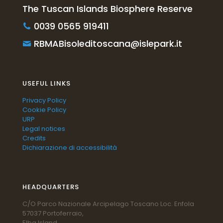
The Tuscan Islands Biosphere Reserve
0039 0565 919411
RBMABisoleditoscana@islepark.it
USEFUL LINKS
Privacy Policy
Cookie Policy
URP
Legal notices
Credits
Dichiarazione di accessibilità
HEADQUARTERS
C/O Parco Nazionale Arcipelago Toscano Loc. Enfola
57037 Portoferraio,
Elba Island