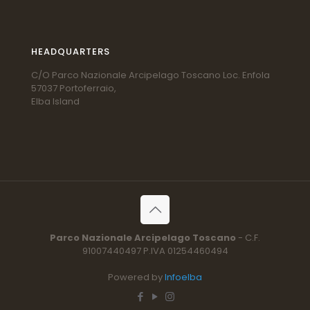
HEADQUARTERS
C/O Parco Nazionale Arcipelago Toscano Loc. Enfola
57037 Portoferraio,
Elba Island
Parco Nazionale Arcipelago Toscano
- C.F.
91007440497 P.IVA 01254460494
Powered by
Infoelba