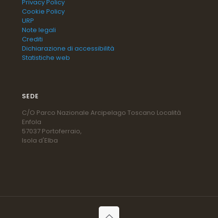
Privacy Policy
Cookie Policy
URP
Note legali
Crediti
Dichiarazione di accessibilità
Statistiche web
SEDE
C/O Parco Nazionale Arcipelago Toscano Località
Enfola
57037 Portoferraio,
Isola d'Elba