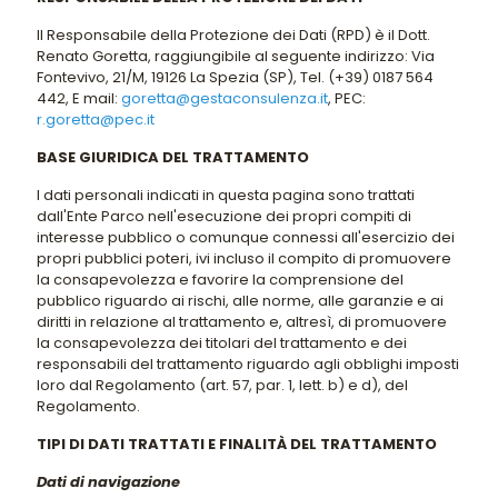
Il Responsabile della Protezione dei Dati (RPD) è il Dott.
Renato Goretta, raggiungibile al seguente indirizzo: Via
Fontevivo, 21/M, 19126 La Spezia (SP), Tel. (+39) 0187 564
442, E mail:
goretta@gestaconsulenza.it
, PEC:
r.goretta@pec.it
BASE GIURIDICA DEL TRATTAMENTO
I dati personali indicati in questa pagina sono trattati
dall'Ente Parco nell'esecuzione dei propri compiti di
interesse pubblico o comunque connessi all'esercizio dei
propri pubblici poteri, ivi incluso il compito di promuovere
la consapevolezza e favorire la comprensione del
pubblico riguardo ai rischi, alle norme, alle garanzie e ai
diritti in relazione al trattamento e, altresì, di promuovere
la consapevolezza dei titolari del trattamento e dei
responsabili del trattamento riguardo agli obblighi imposti
loro dal Regolamento (art. 57, par. 1, lett. b) e d), del
Regolamento.
TIPI DI DATI TRATTATI E FINALITÀ DEL TRATTAMENTO
Dati di navigazione