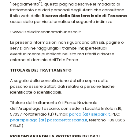
"Regolamento"), questa pagina descrive le modalità di
trattamento dei dati personali degli utenti che consultano
il sito web della
Riserva della Biosfera Isole di Toscana
accessibile per via telematica al seguente indirizzo:
• www.isoleditoscanamabunesco.it
Le presenti informazioni non riguardano altri siti, pagine o
servizi online raggiungibili tramite link ipertestuali
eventualmente pubblicati nel sito ma riferiti a risorse
esterne al dominio dell’Ente Parco.
TITOLARE DEL TRATTAMENTO
A seguito della consultazione del sito sopra detto
possono essere trattati dati relativi a persone fisiche
identificate o identificabili.
Titolare del trattamento è il Parco Nazionale
dell’Arcipelago Toscano, con sede in Località Enfola n.16,
57037 Portoferraio (LI) (Email:
parco (at) islepark.it
, PEC:
pnarcipelago (at) postacert.toscana.it
, telefono +39 0565
919411).
RESPONSABILE DELLA PROTEZIONE DEI DATI