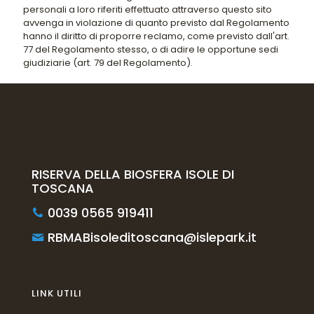
personali a loro riferiti effettuato attraverso questo sito
avvenga in violazione di quanto previsto dal Regolamento
hanno il diritto di proporre reclamo, come previsto dall'art.
77 del Regolamento stesso, o di adire le opportune sedi
giudiziarie (art. 79 del Regolamento).
RISERVA DELLA BIOSFERA ISOLE DI
TOSCANA
0039 0565 919411
RBMABisoleditoscana@islepark.it
LINK UTILI