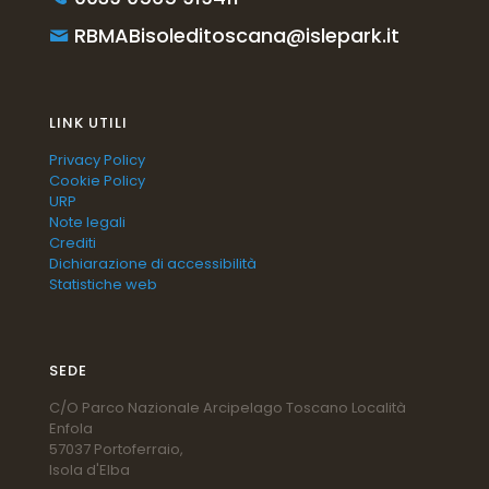
RBMABisoleditoscana@islepark.it
LINK UTILI
Privacy Policy
Cookie Policy
URP
Note legali
Crediti
Dichiarazione di accessibilità
Statistiche web
SEDE
C/O Parco Nazionale Arcipelago Toscano Località
Enfola
57037 Portoferraio,
Isola d'Elba