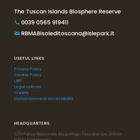
The Tuscan Islands Biosphere Reserve
0039 0565 919411
RBMABisoleditoscana@islepark.it
USEFUL LINKS
Privacy Policy
Cookie Policy
URP
Legal notices
Credits
Dichiarazione di accessibilità
HEADQUARTERS
C/O Parco Nazionale Arcipelago Toscano Loc. Enfola
57037 Portoferraio,