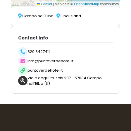
Leaflet
|
Map data ©
OpenStreetMap
contributors
Campo nell'Elba
Elba Island
Contact Info
329.3427411
info@puntoverdehotel.it
puntoverdehotel.it
Viale degli Etruschi 207 - 57034 Campo
nell’Elba (LI)