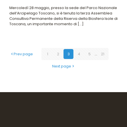
Mercoledì 28 maggio, presso la sede del Parco Nazionale
dell’Arcipelago Toscano, si è tenuta la terza Assemblea
Consultiva Permanente della Riserva della Biosfera Isole di
Toscana, un importante momento di
[…]
Prev page
1
2
3
4
5
...
21
Next page