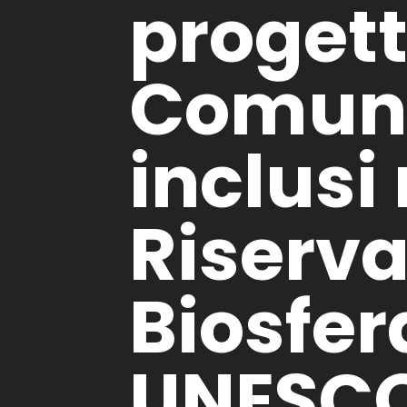
progett
Comuni
inclusi 
Riserva
Biosfe
UNESCO 