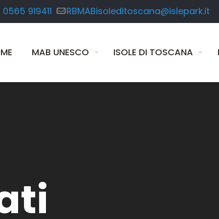
 0565 919411
RBMABisoleditoscana@islepark.it
ME
MAB UNESCO
ISOLE DI TOSCANA
ati