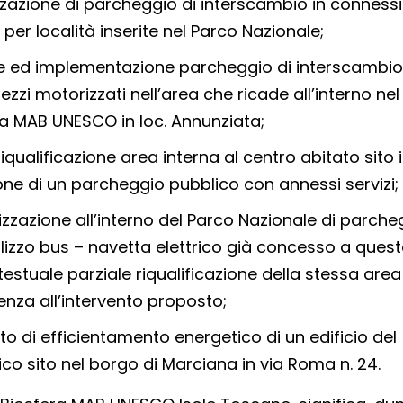
zzazione di parcheggio di interscambio in conness
 per località inserite nel Parco Nazionale;
one ed implementazione parcheggio di interscambi
mezzi motorizzati nell’area che ricade all’interno nel
va MAB UNESCO in loc. Annunziata;
ualificazione area interna al centro abitato sito 
one di un parcheggio pubblico con annessi servizi;
zzazione all’interno del Parco Nazionale di parche
ilizzo bus – navetta elettrico già concesso a ques
stuale parziale riqualificazione della stessa area
nza all’intervento proposto;
o di efficientamento energetico di un edificio del
co sito nel borgo di Marciana in via Roma n. 24.