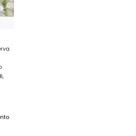
erva
o
i,
ento