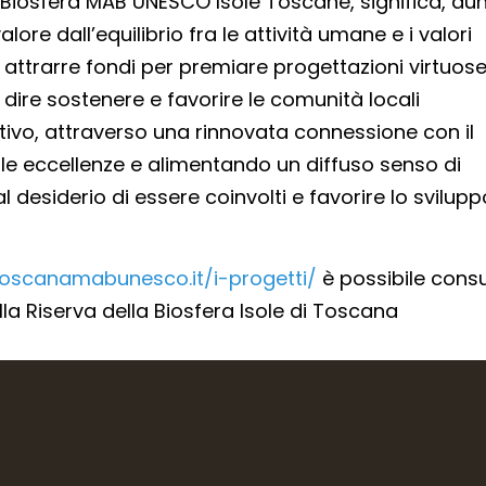
a Biosfera MAB UNESCO Isole Toscane, significa, du
lore dall’equilibrio fra le attività umane e i valori
d attrarre fondi per premiare progettazioni virtuose
 dire sostenere e favorire le comunità locali
itivo, attraverso una rinnovata connessione con il
e le eccellenze e alimentando un diffuso senso di
desiderio di essere coinvolti e favorire lo svilupp
toscanamabunesco.it/i-progetti/
è possibile consu
alla Riserva della Biosfera Isole di Toscana