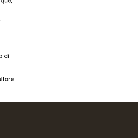
nque,
.
o di
ltare