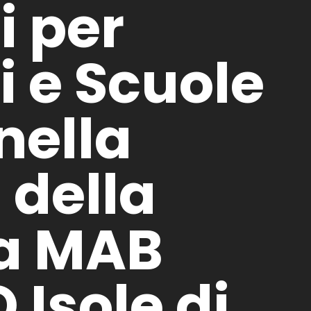
i per
 e Scuole
nella
 della
ra MAB
Isole di