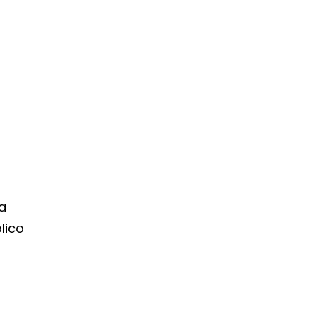
,
la
lico