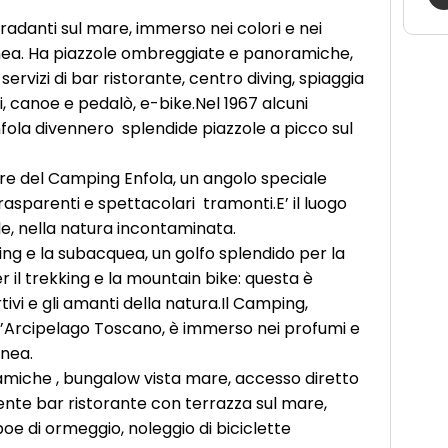
adanti sul mare, immerso nei colori e nei
ea. Ha piazzole ombreggiate e panoramiche,
ervizi di bar ristorante, centro diving, spiaggia
i, canoe e pedalò, e-bike.Nel 1967 alcuni
nfola divennero splendide piazzole a picco sul
uore del Camping Enfola, un angolo speciale
asparenti e spettacolari tramonti.E’ il luogo
ole, nella natura incontaminata.
ling e la subacquea, un golfo splendido per la
r il trekking e la mountain bike: questa è
tivi e gli amanti della natura.Il Camping,
ll’Arcipelago Toscano, è immerso nei profumi e
anea.
miche , bungalow vista mare, accesso diretto
iente bar ristorante con terrazza sul mare,
boe di ormeggio, noleggio di biciclette