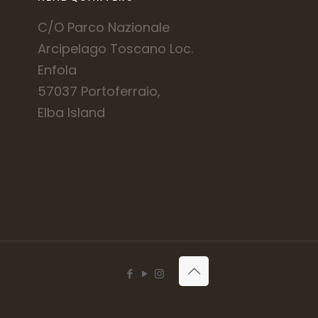
C/O Parco Nazionale
Arcipelago Toscano Loc.
Enfola
57037 Portoferraio,
Elba Island