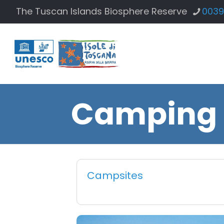
The Tuscan Islands Biosphere Reserve
0039
Camping 
Campsites