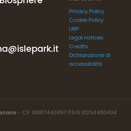
 Biosphere
Privacy Policy
Cookie Policy
URP
Legal notices
a@islepark.it
Credits
Dichiarazione di
accessibilità
oscano
- C.F. 91007440497 P.IVA 01254460494