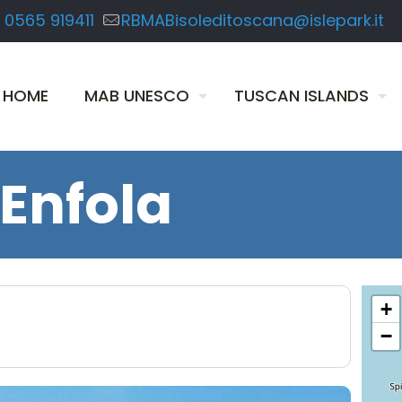
 0565 919411
RBMABisoleditoscana@islepark.it
HOME
MAB UNESCO
TUSCAN ISLANDS
Enfola
+
−