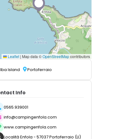
Leaflet
|
Map data ©
OpenStreetMap
contributors
Elba Island
Portoferraio
ntact Info
0565.939001
info@campingenfola.com
www.campingenfola.com
Località Enfola - 57037 Portoferraio (LI)