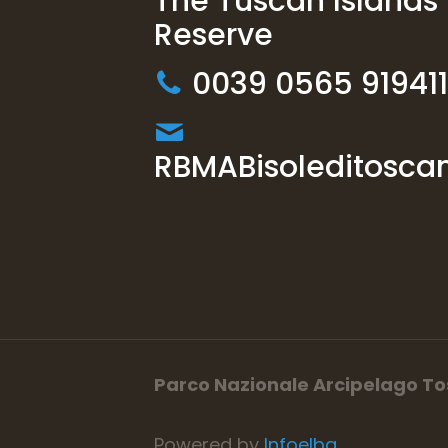
The Tuscan Islands
Reserve
0039 0565 919411
RBMABisoleditoscan
Parco Nazionale Arcipelago T
Powered by
Infoelba