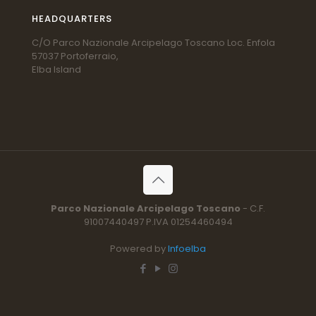
HEADQUARTERS
C/O Parco Nazionale Arcipelago Toscano Loc. Enfola
57037 Portoferraio,
Elba Island
Parco Nazionale Arcipelago Toscano
- C.F.
91007440497 P.IVA 01254460494
Powered by
Infoelba