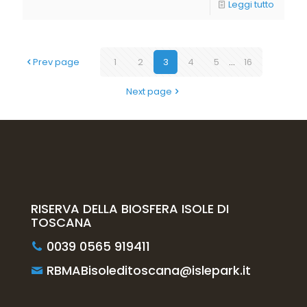
Leggi tutto
Prev page
1
2
3
4
5
...
16
Next page
RISERVA DELLA BIOSFERA ISOLE DI
TOSCANA
0039 0565 919411
RBMABisoleditoscana@islepark.it