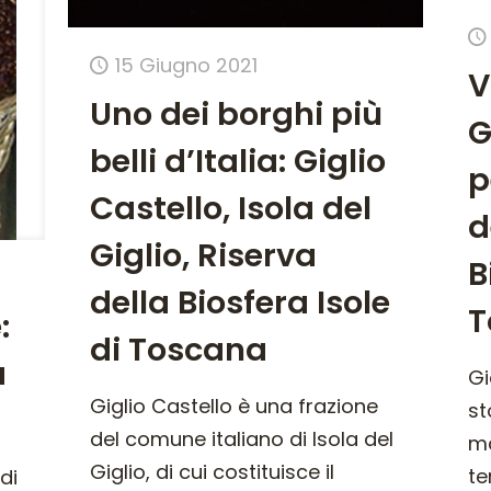
15 Giugno 2021
V
Uno dei borghi più
G
belli d’Italia: Giglio
p
Castello, Isola del
d
Giglio, Riserva
B
della Biosfera Isole
T
:
di Toscana
a
Gi
Giglio Castello è una frazione
st
del comune italiano di Isola del
ma
Giglio, di cui costituisce il
te
di