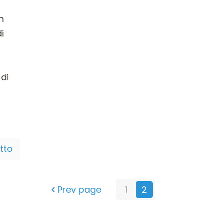
n
i
 di
utto
Prev page
1
2