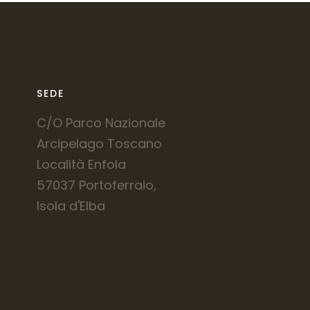
SEDE
C/O Parco Nazionale
Arcipelago Toscano
Località Enfola
57037 Portoferraio,
Isola d'Elba