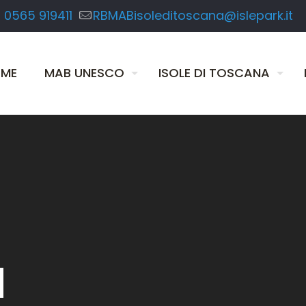
 0565 919411
RBMABisoleditoscana@islepark.it
ME
MAB UNESCO
ISOLE DI TOSCANA
a