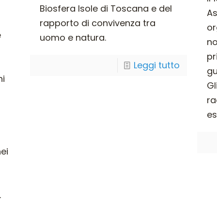
Biosfera Isole di Toscana e del
As
rapporto di convivenza tra
or
e
uomo e natura.
no
pr
Leggi tutto
gu
ni
Gl
ra
es
ei
.