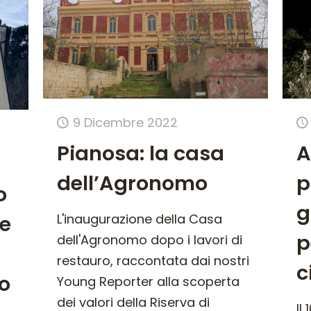
9 Dicembre 2022
Pianosa: la casa
A
dell’Agronomo
p
o
g
te
L'inaugurazione della Casa
p
dell'Agronomo dopo i lavori di
restauro, raccontata dai nostri
c
io
Young Reporter alla scoperta
dei valori della Riserva di
Il