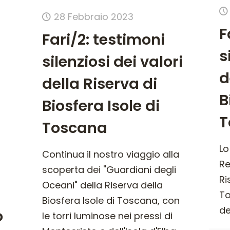
28 Febbraio 2023
F
Fari/2: testimoni
s
silenziosi dei valori
d
della Riserva di
B
Biosfera Isole di
T
Toscana
Lo
Continua il nostro viaggio alla
Re
scoperta dei "Guardiani degli
Ri
Oceani" della Riserva della
To
Biosfera Isole di Toscana, con
de
o
le torri luminose nei pressi di