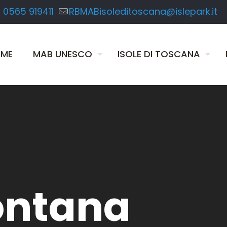
 0565 919411
RBMABisoleditoscana@islepark.it
ME
MAB UNESCO
ISOLE DI TOSCANA
ontana