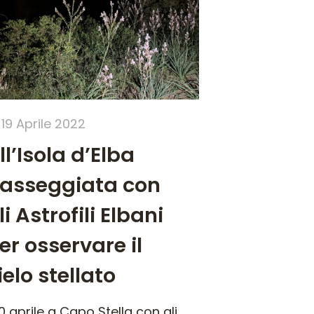
19 Aprile 2022
ll’Isola d’Elba
asseggiata con
li Astrofili Elbani
er osservare il
ielo stellato
 10 aprile a Capo Stella con gli