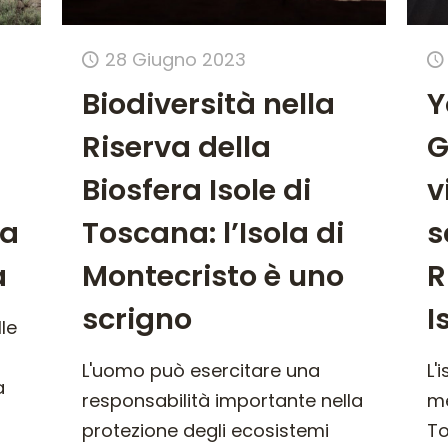
28 Giugno 2023
Biodiversità nella
Y
Riserva della
G
Biosfera Isole di
v
la
Toscana: l’Isola di
s
a
Montecristo è uno
R
scrigno
I
le
L'uomo può esercitare una
L'
a
responsabilità importante nella
me
protezione degli ecosistemi
To