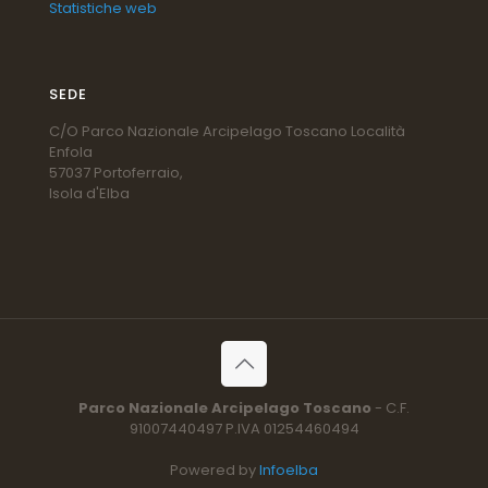
Statistiche web
SEDE
C/O Parco Nazionale Arcipelago Toscano Località
Enfola
57037 Portoferraio,
Isola d'Elba
Parco Nazionale Arcipelago Toscano
- C.F.
91007440497 P.IVA 01254460494
Powered by
Infoelba