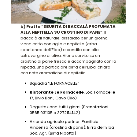
b) Piatto “SBURITA DI BACCALÀ PROFUMATA
ALLA NEPITELLA SU CROSTINO DI PANE”
: Il
baccalà al naturale, dissalato per un giorno,
viene cotto con aglio e nepitella (erba
spontanea dell’Elba) e condito con olio
extravergine di oliva. Viene servito su un
crostino di pane fresco e accompagnato con la
Nipotta, una particolare birra dell’Elba, chiara
con note aromatiche di nepitella.
Squadra “LE FORNACELLE”
Ristorante Le Fornacelle
, Loc. Fornacelle
17, Bivio Boni, Cavo (Rio)
Degustazione: tutti i giorni (Prenotazioni
0565 931105 o 3272114142)
Aziende agricole partner: Panificio
Vincenzo (crostino di pane); Birra dell’Elba
Soc. Agr. (Birra Nipotta)