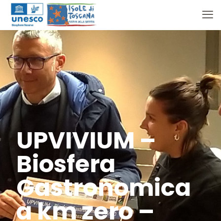
UPVIVIUM –
Biosfera
Gastronomica
a km zero –