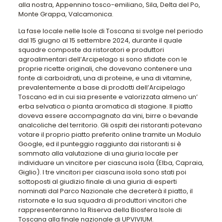
alla nostra, Appennino tosco-emiliano, Sila, Delta del Po,
Monte Grappa, Valcamonica.
La fase locale nelle Isole di Toscana si svolge nel periodo
dal 15 giugno al 15 settembre 2024, durante il quale
squadre composte da ristoratori e produttori
agroalimentari dell’Arcipelago si sono sfidate con le
proprie ricette originali, che dovevano contenere una
fonte di carboidrati, una di proteine, e una di vitamine,
prevalentemente a base di prodotti dell’Arcipelago
Toscano ed in cui sia presente e valorizzata almeno un’
erba selvatica o pianta aromatica di stagione. Il piatto
doveva essere accompagnato da vini, birre o bevande
analcoliche del territorio. Gli ospiti dei ristoranti potevano
votare il proprio piatto preferito online tramite un Modulo
Google, ed il punteggio raggiunto dai ristoranti si è
sommato alla valutazione di una giuria locale per
individuare un vincitore per ciascuna isola (Elba, Capraia,
Giglio). I tre vincitori per ciascuna isola sono stati poi
sottoposti al giudizio finale di una giuria di esperti
nominati dal Parco Nazionale che decreterà il piatto, il
ristornate e la sua squadra di produttori vincitori che
rappresenteranno la Riserva della Biosfera Isole di
Toscana alla finale nazionale di UPVIVIUM.