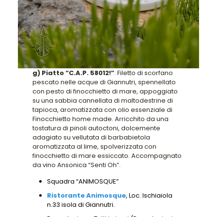
g) Piatto “C.A.P. 58012!”
: Filetto di scorfano
pescato nelle acque di Giannutri, spennellato
con pesto di finocchietto di mare, appoggiato
su una sabbia cannellata di maltodestrine di
tapioca, aromatizzata con olio essenziale di
Finocchietto home made. Arricchito da una
tostatura di pinoli autoctoni, dolcemente
adagiato su vellutata di barbabietola
aromatizzata al lime, spolverizzata con
finocchietto di mare essiccato. Accompagnato
da vino Ansonica “Senti Oh”.
Squadra “ANIMOSQUE”
Ristorante Animosque
, Loc. Ischiaiola
n.33 isola di Giannutri.