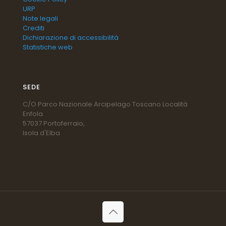
URP
Note legali
Crediti
Dichiarazione di accessibilità
Statistiche web
SEDE
C/O Parco Nazionale Arcipelago Toscano Località
Enfola
57037 Portoferraio,
Isola d'Elba