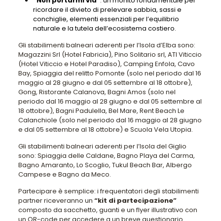
“Non portarmi via”
: un monito fondamentale per
ricordare il divieto di prelevare sabbia, sassi e
conchiglie, elementi essenziali per l’equilibrio
naturale e la tutela dell’ecosistema costiero.
Gli stabilimenti balneari aderenti per l’Isola d’Elba sono:
Magazzini Srl (Hotel Fabricia), Pino Solitario srl, ATI Viticcio
(Hotel Viticcio e Hotel Paradiso), Camping Enfola, Cavo
Bay, Spiaggia del relitto Pomonte (solo nel periodo dal 16
maggio al 28 giugno e dal 05 settembre al 18 ottobre),
Gong, Ristorante Calanova, Bagni Amos (solo nel
periodo dal 16 maggio al 28 giugno e dal 05 settembre al
18 ottobre), Bagni Padulella, Bel Mare, Rent Beach Le
Calanchiole (solo nel periodo dal 16 maggio al 28 giugno
e dal 05 settembre al 18 ottobre) e Scuola Vela Utopia.
Gli stabilimenti balneari aderenti per l’Isola del Giglio
sono: Spiaggia delle Caldane, Bagno Playa del Carma,
Bagno Amaranto, Lo Scoglio, Tukul Beach Bar, Albergo
Campese e Bagno da Meco.
Partecipare è semplice: i frequentatori degli stabilimenti
partner riceveranno un
“kit di partecipazione”
composto da sacchetto, guanti e un flyer illustrativo con
un QR-code per accedere a un breve questionario