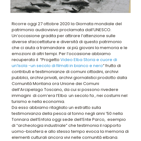
Ricorre oggi 27 ottobre 2020 la Giornata mondiale del
patrimonio audiovisivo proclamata dall’UNESCO.
Un’occasione gradita per attirare l’attenzione sulle
diverse sfaccettature e diversità di questo patrimonio
che ci aiuta a tramandare ai più giovani la memoria e le
emozioni di altri tempi. Per l’occasione abbiamo
recuperato il “Progetto
Video Elba Storia e cuore di
un’Isola -un secolo di filmati in bianco e nero
” frutto di
contributi e testimonianze di comuni cittadini, archivi
pubblici, archivi privati, archivi giornalistici prodotto dalla
Comunità Montana ora Unione dei Comuni
dell’Arcipelago Toscano, da cui si possono rivedere
immagini di com’era l’Elba un secolo fa , nei costumi nel
turismo e nella economia.
Da esso abbiamo ritagliato un estratto sulla
testimonianza della pesca al tonno negli anni ’50 nella
Tonnara dell’Enfola oggi sede dell’Ente Parco, esempio
di “archeologia industriale” che testimonia il rapporto
uomo-biosfera e allo stesso tempo evoca la memoria di
elementi culturali ancora vivi nelle comunità elbana.