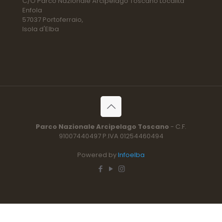
C/O Parco Nazionale Arcipelago Toscano Località
Enfola
57037 Portoferraio,
Isola d'Elba
Parco Nazionale Arcipelago Toscano
- C.F.
91007440497 P.IVA 01254460494
Powered by
Infoelba