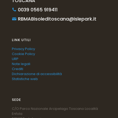
TOSCANA
0039 0565 919411
RBMABisoleditoscana@islepark.it
LINK UTILI
Privacy Policy
Cookie Policy
URP
Note legali
Crediti
Dichiarazione di accessibilità
Statistiche web
SEDE
C/O Parco Nazionale Arcipelago Toscano Località
Enfola