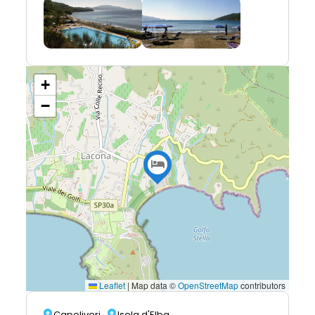
+
−
Leaflet
|
Map data ©
OpenStreetMap
contributors
Capoliveri
Isola d'Elba