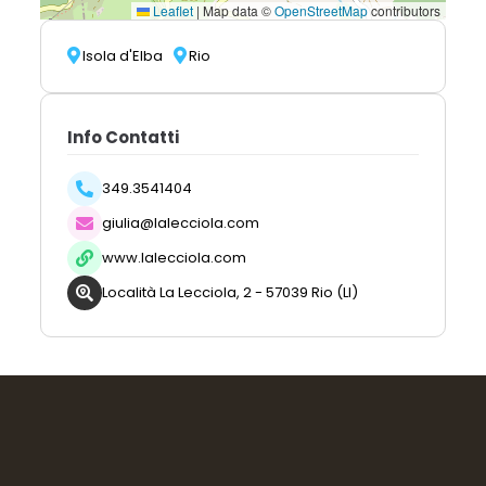
Leaflet
|
Map data ©
OpenStreetMap
contributors
Isola d'Elba
Rio
Info Contatti
349.3541404
giulia@lalecciola.com
www.lalecciola.com
Località La Lecciola, 2 - 57039 Rio (LI)