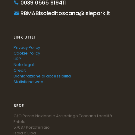
0039 0565 919411
RBMABisoleditoscana@islepark.it
LINK UTILI
Privacy Policy
Cookie Policy
URP
Note legali
Crediti
Dichiarazione di accessibilità
Statistiche web
SEDE
C/O Parco Nazionale Arcipelago Toscano Località
Enfola
57037 Portoferraio,
Isola d'Elba