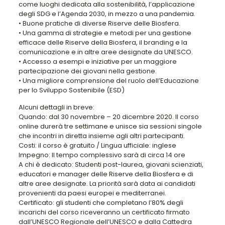
come luoghi dedicata alla sostenibilità, l’applicazione
degli SDG e l’Agenda 2030, in mezzo a una pandemia.
• Buone pratiche di diverse Riserve delle Biosfera.
• Una gamma di strategie e metodi per una gestione
efficace delle Riserve della Biosfera, il branding e la
comunicazione e in altre aree designate da UNESCO.
• Accesso a esempi e iniziative per un maggiore
partecipazione dei giovani nella gestione.
• Una migliore comprensione del ruolo dell’Educazione
per lo Sviluppo Sostenibile (ESD)
Alcuni dettagli in breve:
Quando: dal 30 novembre – 20 dicembre 2020. Il corso
online durerà tre settimane e unisce sia sessioni singole
che incontri in diretta insieme agli altri partecipanti.
Costi: il corso è gratuito / Lingua ufficiale: inglese
Impegno: Il tempo complessivo sarà di circa 14 ore
A chi è dedicato: Studenti post-laurea, giovani scienziati,
educatori e manager delle Riserve della Biosfera e di
altre aree designate. La priorità sarà data ai candidati
provenienti da paesi europei e mediterranei.
Certificato: gli studenti che completano l’80% degli
incarichi del corso riceveranno un certificato firmato
dall’UNESCO Regionale dell’UNESCO e dalla Cattedra