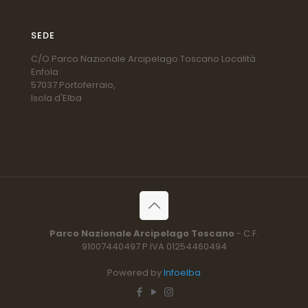
SEDE
C/O Parco Nazionale Arcipelago Toscano Località
Enfola
57037 Portoferraio,
Isola d'Elba
Parco Nazionale Arcipelago Toscano
- C.F.
91007440497 P.IVA 01254460494
Powered by
Infoelba