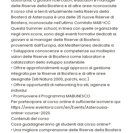
dottorandi, a giovani ricercatori, educatori e manager
delle Riserve della Biosfera e di altre aree riconosciute.
Il corso che si terrà virtualmente nella Riserva della
Biosfera di Asterousia è una delle 25 nuove Riserve di
Biosfera, riconosciute nell’ultimo Comitato MAB-ICC.
Questa Summer school, in linea con quelle organizzate
negli anni scorsi, sono degli eventi formativi dedicati ai
giovani e ai manager delle Riserve di Biosfera
provenienti dall’Europa, dal Mediterraneo dedicate a:
• Sviluppare conoscenze e competenze sui molteplici
valori delle Riserve di Biosfera come laboratori e
catalizzatori dello sviluppo sostenibile.
• Offrire approfondimenti sugli approcci di gestione
integrata per le Riserve di Biosfera e di altre aree
designate (siti Natura 2000, parchi, ecc.).
• Offrire opportunità di networking tra siti, agenzie e
individui.
• Promuovere il Programma MABUNESCO.
Per partecipare al corso online è sufficiente iscriversi qui:
https://www.eventora.com/en/Events/Asterousia-
online-course-2020
Contenuti del corso
Cosa guadagneranno gli studenti dal corso online?
• Una migliore comprensione delle Riserve della Biosfera